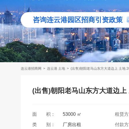
咨询连云港园区招商引资政策
连云港招商网
>
连云港 土地
>
(出售)朝阳老马山东方大道边上 土地 2
(出售)朝阳老马山东方大道边上 土
面 积：
53000 ㎡
租赁
类 别：
厂房出租
付款